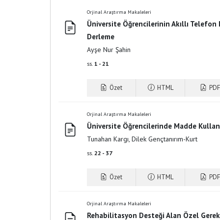
Orjinal Araştırma Makaleleri
Üniversite Öğrencilerinin Akıllı Telefon
Derleme
Ayşe Nur Şahin
ss.
1 - 21
Özet
HTML
PDF
Orjinal Araştırma Makaleleri
Üniversite Öğrencilerinde Madde Kullanı
Tunahan Kargı, Dilek Gençtanırım-Kurt
ss.
22 - 37
Özet
HTML
PDF
Orjinal Araştırma Makaleleri
Rehabilitasyon Desteği Alan Özel Gereks