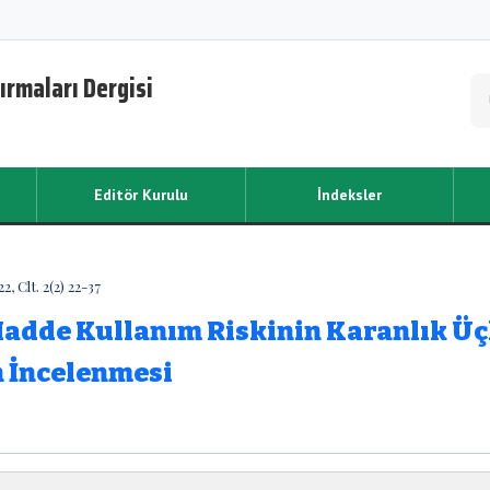
ırmaları Dergisi
Editör Kurulu
İndeksler
 Clt. 2(2) 22-37
Madde Kullanım Riskinin Karanlık Üç
an İncelenmesi