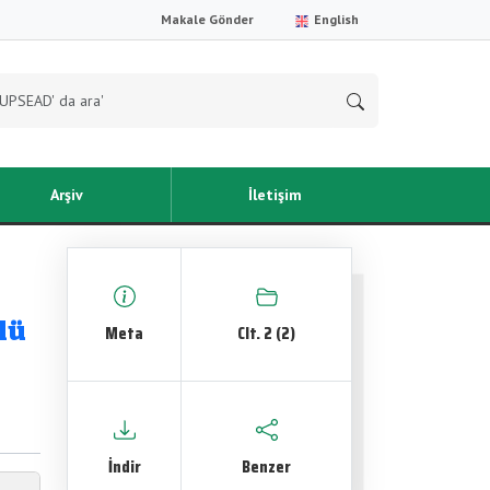
Makale Gönder
English
Arşiv
İletişim
lü
Meta
Clt. 2 (2)
İndir
Benzer