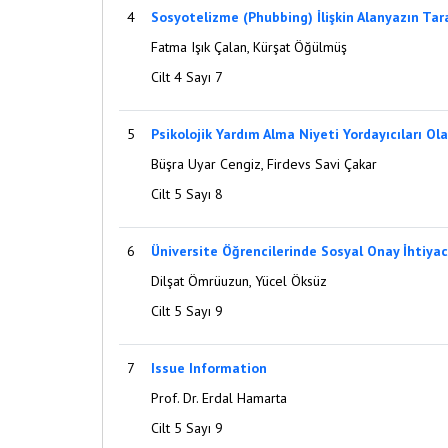
4
Sosyotelizme (Phubbing) İlişkin Alanyazın Ta
Fatma Işık Çalan, Kürşat Öğülmüş
Cilt 4 Sayı 7
5
Psikolojik Yardım Alma Niyeti Yordayıcıları Ola
Büşra Uyar Cengiz, Firdevs Savi Çakar
Cilt 5 Sayı 8
6
Üniversite Öğrencilerinde Sosyal Onay İhtiyacı i
Dilşat Ömrüuzun, Yücel Öksüz
Cilt 5 Sayı 9
7
Issue Information
Prof. Dr. Erdal Hamarta
Cilt 5 Sayı 9