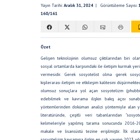
Yayın Tarihi:
Aralık 31, 2024
| Görüntüleme Sayısı:
160/161
Özet
Gelişen teknolojinin olumsuz çıktılarından biri ola
sosyal ortamlarda karşısındaki ile iletişim kurmak yerin
vermesidir. Gerek sosyotelist olma gerek sos
kişilerarası iletişim ve etkileşim kalitesini düşürmekte
olumsuz sonuçlara yol açan sosyotelizm (phubbing
edebilmek ve kavrama ilişkin bakış açısı sunab
yöntemlerinden doküman analizi yöntemiyle alan yaz
literatüründe, çeşitli veri tabanlarından “sosy
kelimeleriyle yapılmış tarama sonucunda 2016-2
makale ve lisansüstü tezine erişilmiştir. İlk ola
sosyotelizm kavramına ilişkin en çok yayının 2023 yıl