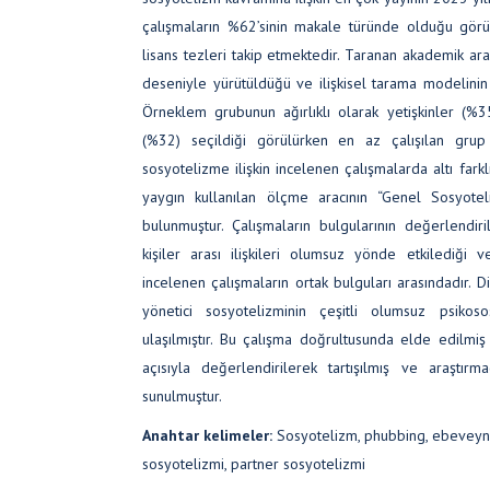
çalışmaların %62’sinin makale türünde olduğu gör
lisans tezleri takip etmektedir. Taranan akademik araş
deseniyle yürütüldüğü ve ilişkisel tarama modelinin k
Örneklem grubunun ağırlıklı olarak yetişkinler (%3
(%32) seçildiği görülürken en az çalışılan grup 
sosyotelizme ilişkin incelenen çalışmalarda altı fark
yaygın kullanılan ölçme aracının “Genel Sosyote
bulunmuştur. Çalışmaların bulgularının değerlendi
kişiler arası ilişkileri olumsuz yönde etkilediği v
incelenen çalışmaların ortak bulguları arasındadır.
yönetici sosyotelizminin çeşitli olumsuz psikoso
ulaşılmıştır. Bu çalışma doğrultusunda elde edilmiş
açısıyla değerlendirilerek tartışılmış ve araştırmac
sunulmuştur.
Anahtar kelimeler:
Sosyotelizm, phubbing, ebeveyn 
sosyotelizmi, partner sosyotelizmi