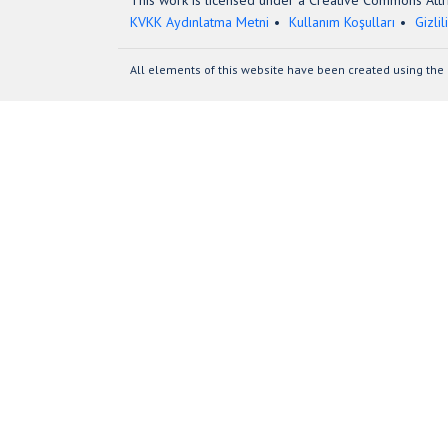
This work is licensed under a Creative Commons Attri
KVKK Aydınlatma Metni
Kullanım Koşulları
Gizlil
All elements of this website have been created using the