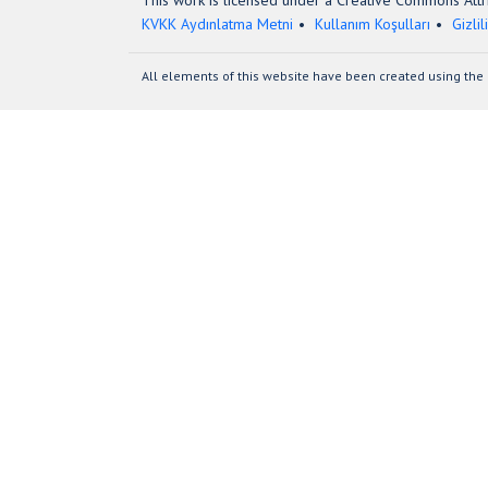
This work is licensed under a Creative Commons Attri
KVKK Aydınlatma Metni
Kullanım Koşulları
Gizlil
All elements of this website have been created using the