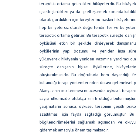
terapötik ortama getirdikleri hikâyelerdir. Bu hikâye
içselleştirdikleri ya da içselleştirmek zorunda kaldık
olarak gördükleri için bireyler bu baskın hikâyelerind
hep bir yetersiz olarak değerlendirirler ve bu yeter
terapötik ortama gelirler. Bu terapötik süreçte danı
öyküsünü etkin bir şekilde dinleyerek danışmanla 
öykülerinin yapı bozumu ve yeniden inşa süre
yükleyerek hikâyenin yeniden yazımına yardımcı olma
süreçte danışanın kişisel öykülerine, hikâyeleri
oluşturulmasıdır. Bu doğrultuda hem dayandığı fe
kullandığı terapi yöntemlerinden dolayı geleneksel ps
Alanyazının incelenmesi neticesinde, öyküsel terapinin 
sayısı ülkemizde oldukça sınırlı olduğu bulunmuştur
çalışmaların sonucu, öyküsel terapinin çeşitli psikolo
azaltılması için fayda sağladığı görülmüştür. Bu
bilgilendirilmelerini sağlamak açısından ve okuyu
gidermek amacıyla önem taşımaktadır.