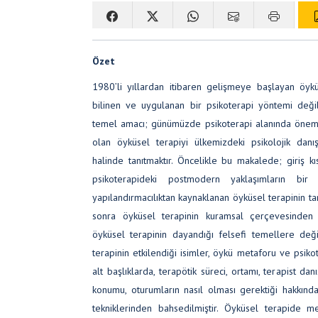
Özet
1980’li yıllardan itibaren gelişmeye başlayan öyk
bilinen ve uygulanan bir psikoterapi yöntemi değ
temel amacı; günümüzde psikoterapi alanında öneml
olan öyküsel terapiyi ülkemizdeki psikolojik dan
halinde tanıtmaktır. Öncelikle bu makalede; giriş k
psikoterapideki postmodern yaklaşımların bir
yapılandırmacılıktan kaynaklanan öyküsel terapinin tar
sonra öyküsel terapinin kuramsal çerçevesinden 
öyküsel terapinin dayandığı felsefi temellere deği
terapinin etkilendiği isimler, öykü metaforu ve psi
alt başlıklarda, terapötik süreci, ortamı, terapist danı
konumu, oturumların nasıl olması gerektiği hakkında 
tekniklerinden bahsedilmiştir. Öyküsel terapide m