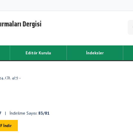
ırmaları Dergisi
Editör Kurulu
İndeksler
, Clt. 4(7) -
7
| İndirilme Sayısı:
83/81
F İndir